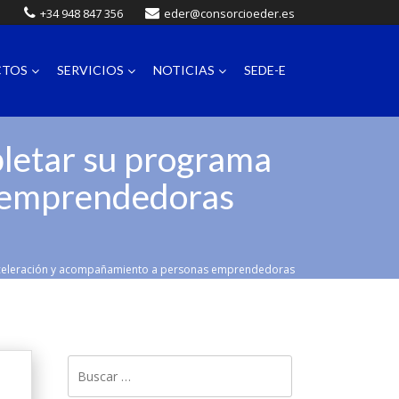
+34 948 847 356
eder@consorcioeder.es
CTOS
SERVICIOS
NOTICIAS
SEDE-E
pletar su programa
s emprendedoras
e aceleración y acompañamiento a personas emprendedoras
Buscar: