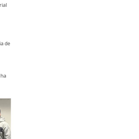
ial
ia de
 ha