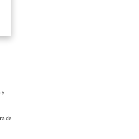
 y
ura de