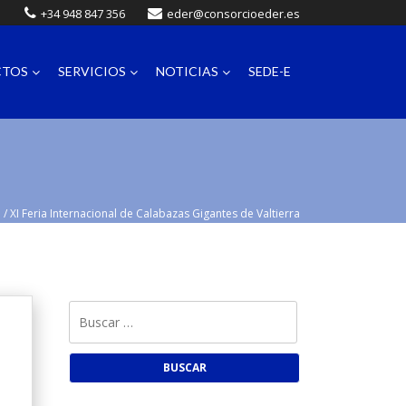
+34 948 847 356
eder@consorcioeder.es
CTOS
SERVICIOS
NOTICIAS
SEDE-E
o
/
XI Feria Internacional de Calabazas Gigantes de Valtierra
Buscar: