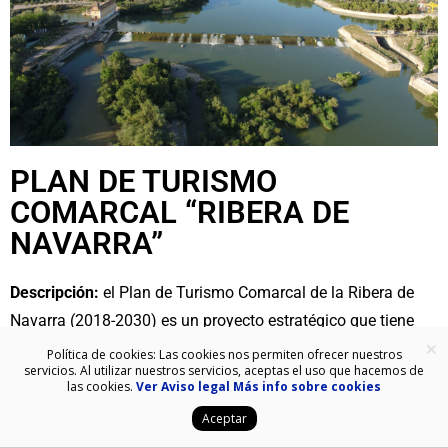
PLAN DE TURISMO
COMARCAL “RIBERA DE
NAVARRA”
Descripción:
el Plan de Turismo Comarcal de la Ribera de
Navarra (2018-2030) es un proyecto estratégico que tiene
×
como objetivo consolidar un modelo de desarrollo turístico
Política de cookies: Las cookies nos permiten ofrecer nuestros
servicios. Al utilizar nuestros servicios, aceptas el uso que hacemos de
equilibrado, sostenible y de calidad, dirigido a incrementar la
las cookies.
Ver Aviso legal
Más info sobre cookies
competitividad del sector en la Ribera Navarra.
Aceptar