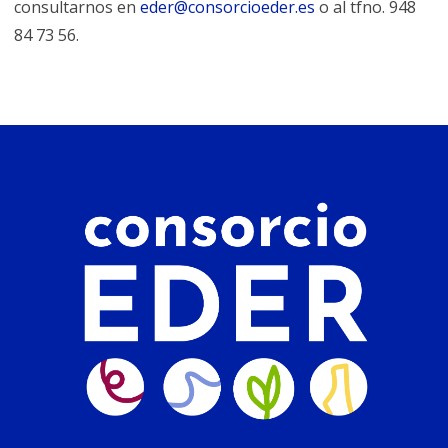
consultarnos en
eder@consorcioeder.es
o al tfno. 948
84 73 56.