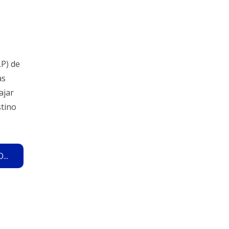
LP) de
as
ajar
stino
..