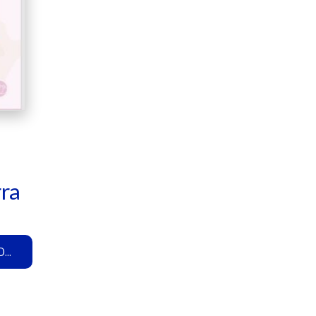
rra
..