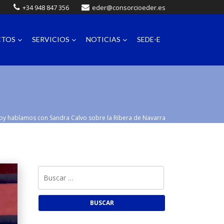
+34 948 847 356
eder@consorcioeder.es
CTOS
SERVICIOS
NOTICIAS
SEDE-E
oy hablamos con Sandra Calvo sobre la Ribera de Navarra
Buscar: