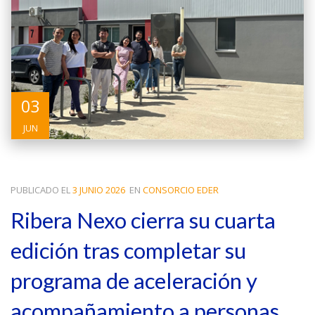
03
JUN
PUBLICADO EL
3 JUNIO 2026
EN
CONSORCIO EDER
Ribera Nexo cierra su cuarta
edición tras completar su
programa de aceleración y
acompañamiento a personas