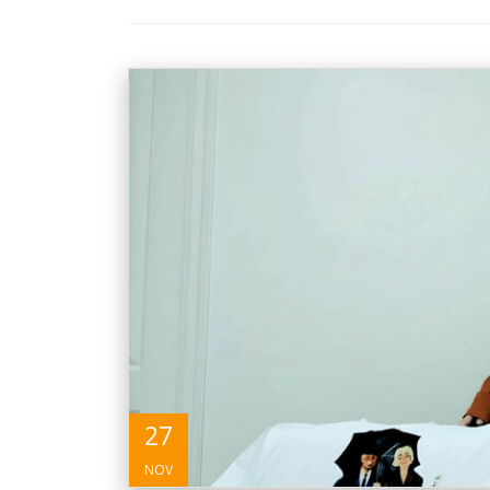
27
NOV