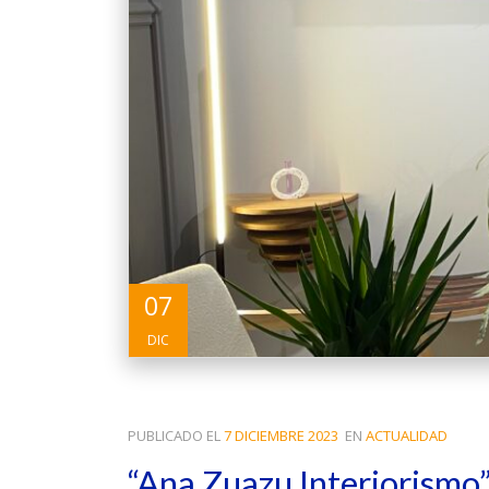
07
DIC
PUBLICADO EL
7 DICIEMBRE 2023
EN
ACTUALIDAD
“Ana Zuazu Interiorismo”