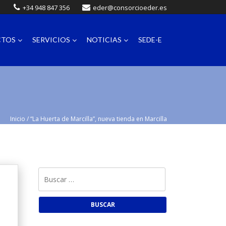
+34 948 847 356
eder@consorcioeder.es
CTOS
SERVICIOS
NOTICIAS
SEDE-E
Inicio
/
“La Huerta de Marcilla”, nueva tienda en Marcilla
Buscar: