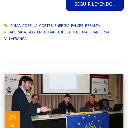
SEGUIR LEYENDO...
CLIMA
,
CORELLA
,
CORTES
,
ENERGÍA
,
FALCES
,
PERALTA
,
RIBAFORADA
,
SOSTENIBILIDAD
,
TUDELA
,
TULEBRAS
,
VALTIERRA
,
VILLAFRANCA
28
DIC