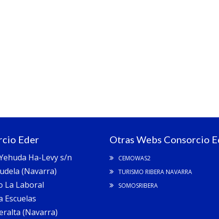
cio Eder
Otras Webs Consorcio E
 Yehuda Ha-Levy s/n
CEMOWAS2
udela (Navarra)
TURISMO RIBERA NAVARRA
io La Laboral
SOMOSRIBERA
a Escuelas
eralta (Navarra)