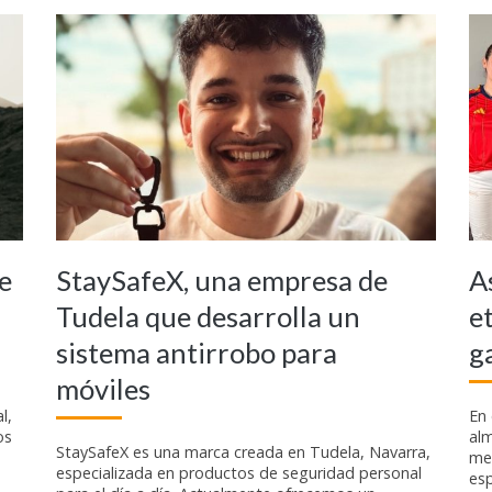
e
StaySafeX, una empresa de
A
Tudela que desarrolla un
e
sistema antirrobo para
g
móviles
l,
En
os
al
StaySafeX es una marca creada en Tudela, Navarra,
men
especializada en productos de seguridad personal
esp