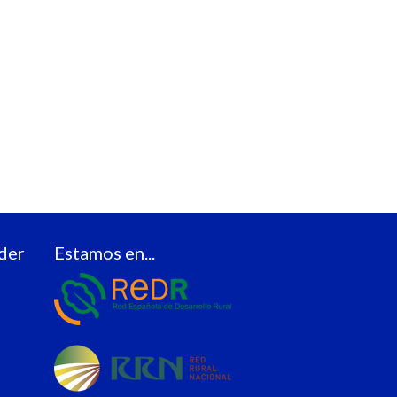
der
Estamos en...