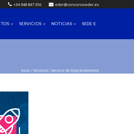
+34 948 847 356
eder@consorcioeder.es
CTOS
SERVICIOS
NOTICIAS
SEDE-E
Inicio
/
Servicios
/
Servicio de Emprendimiento