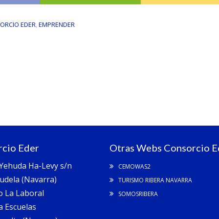
ORCIO EDER
,
EMPRENDER
cio Eder
Otras Webs Consorcio E
 Yehuda Ha-Levy s/n
CEMOWAS2
udela (Navarra)
TURISMO RIBERA NAVARRA
io La Laboral
SOMOSRIBERA
a Escuelas