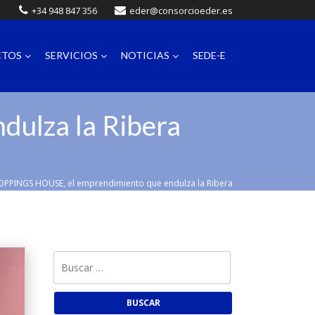
+34 948 847 356
eder@consorcioeder.es
CTOS
SERVICIOS
NOTICIAS
SEDE-E
ulza la Ribera
OPPINGS HOUSE, el emprendimiento que endulza la Ribera
Buscar: