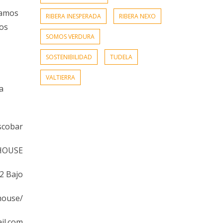
íamos
RIBERA INESPERADA
RIBERA NEXO
los
SOMOS VERDURA
SOSTENIBILIDAD
TUDELA
VALTIERRA
a
scobar
HOUSE
 2 Bajo
house/
il.com