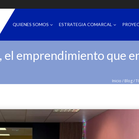
QUIENES SOMOS
ESTRATEGIA COMARCAL
PROYE
l emprendimiento que end
Inicio
/
Blog
/
T