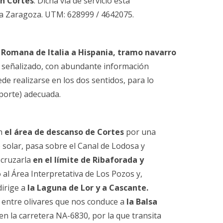
 en Cortes
. Dicha vía de servicio está
n a Zaragoza. UTM: 628999 / 4642075.
 Romana de Italia a Hispania, tramo navarro
y señalizado, con abundante información
ede realizarse en los dos sentidos, para lo
sporte) adecuada.
en
el área de descanso de Cortes
por una
solar, pasa sobre el Canal de Lodosa y
 cruzarla
en el límite de Ribaforada y
 al Área Interpretativa de Los Pozos y,
irige a
la Laguna de Lor y a Cascante.
 entre olivares que nos conduce a
la Balsa
en la carretera NA-6830, por la que transita