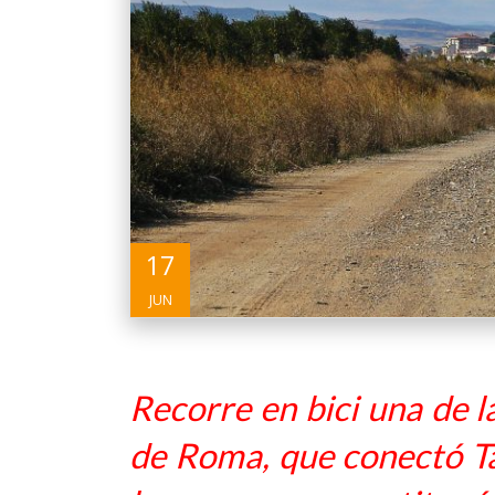
17
JUN
Recorre en bici una de 
de Roma, que conectó Ta