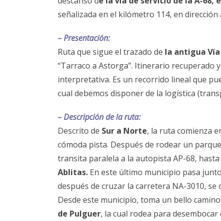
descanso d
e la vía de servicio de la A-68,
señalizada en el kilómetro 114, en direcció
– Presentación:
Ruta que sigue el trazado de
la antigua Vía
“Tarraco a Astorga”. Itinerario recuperado 
interpretativa. Es un recorrido lineal que pu
cual debemos disponer de la logística (tran
– Descripción de la ruta:
Descrito de
Sur a Norte
, la ruta comienza 
cómoda pista. Después de rodear un parque 
transita paralela a la autopista AP-68, hasta
Ablitas.
En este último municipio pasa junto
después de cruzar la carretera NA-3010, se d
Desde este municipio, toma un bello camino
de Pulguer
, la cual rodea para desembocar 