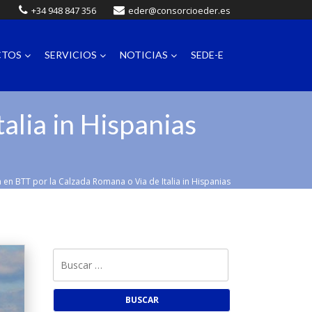
+34 948 847 356
eder@consorcioeder.es
CTOS
SERVICIOS
NOTICIAS
SEDE-E
alia in Hispanias
 en BTT por la Calzada Romana o Via de Italia in Hispanias
Buscar: