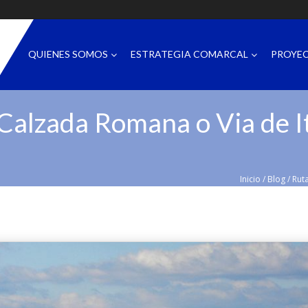
QUIENES SOMOS
ESTRATEGIA COMARCAL
PROYE
Calzada Romana o Via de It
Inicio
/
Blog
/
Ruta