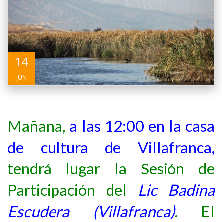
14
JUN
Mañana,
a las 12:00 en la casa
de cultura de Villafranca,
tendrá lugar la Sesión de
Participación del
Lic Badina
Escudera (Villafranca)
. El