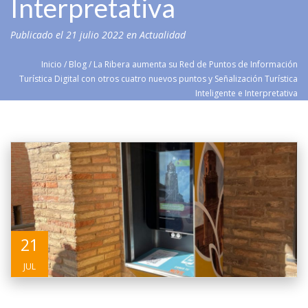
Interpretativa
Publicado el
21 julio 2022
en
Actualidad
Inicio
/
Blog
/
La Ribera aumenta su Red de Puntos de Información
Turística Digital con otros cuatro nuevos puntos y Señalización Turística
Inteligente e Interpretativa
21
JUL