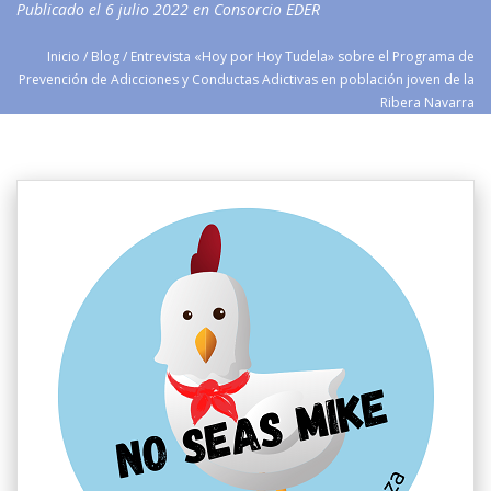
Publicado el
6 julio 2022
en
Consorcio EDER
Inicio
/
Blog
/
Entrevista «Hoy por Hoy Tudela» sobre el Programa de
Prevención de Adicciones y Conductas Adictivas en población joven de la
Ribera Navarra