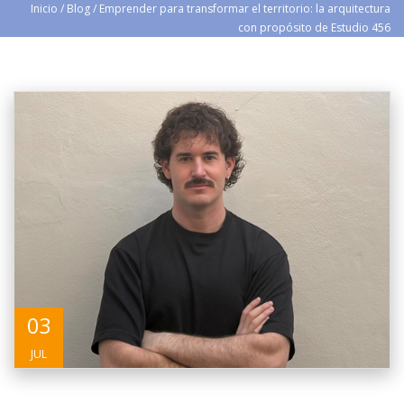
Inicio
/
Blog
/
Emprender para transformar el territorio: la arquitectura
con propósito de Estudio 456
03
JUL