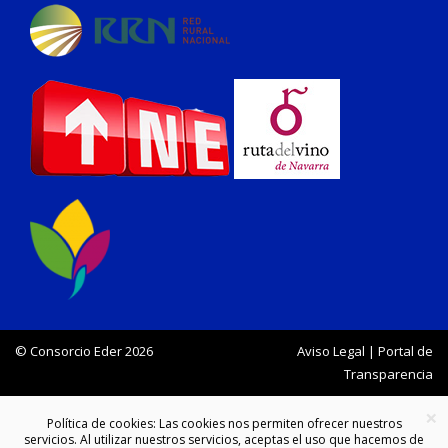
© Consorcio Eder 2026
Aviso Legal
|
Portal de
Transparencia
×
Política de cookies: Las cookies nos permiten ofrecer nuestros
servicios. Al utilizar nuestros servicios, aceptas el uso que hacemos de