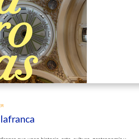
ER
llafranca