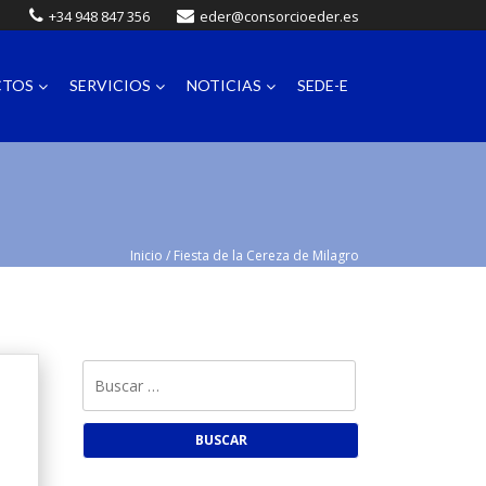
+34 948 847 356
eder@consorcioeder.es
CTOS
SERVICIOS
NOTICIAS
SEDE-E
Inicio
/
Fiesta de la Cereza de Milagro
Buscar: