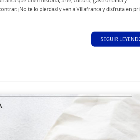
afranca que unen historia, arte, cultura, gastronomía y
ntrar: ¡No te lo pierdas! y ven a Villafranca y disfruta en p
SEGUIR LEYENDO.