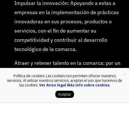
Impulsar la innovación: Apoyando a estas a
empresas en la implementación de prácticas
innovadoras en sus procesos, productos o
servicios, con el fin de aumentar su
competitividad y contribuir al desarrollo
tecnológico de la comarca.
Atraer y retener talento en la comarca: por un
lado, el proyecto puede detectar y ayudar a
×
Política de cookies: Las cookies nos permiten ofrecer nuestros
servicios. Al utilizar nuestros servicios, aceptas el uso que hacemos de
resolver situaciones no resueltas o con
las cookies.
Ver Aviso legal
Más info sobre cookies
dificultades de cobertura de puestos de trabajo.
Aceptar