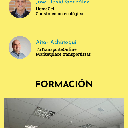
Jose David González
HomeCell
Construcción ecológica
Aitor Achútegui
TuTransporteOnline
Marketplace transportistas
FORMACIÓN