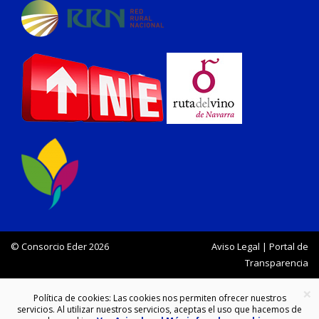
© Consorcio Eder 2026
Aviso Legal
|
Portal de
Transparencia
×
Política de cookies: Las cookies nos permiten ofrecer nuestros
servicios. Al utilizar nuestros servicios, aceptas el uso que hacemos de