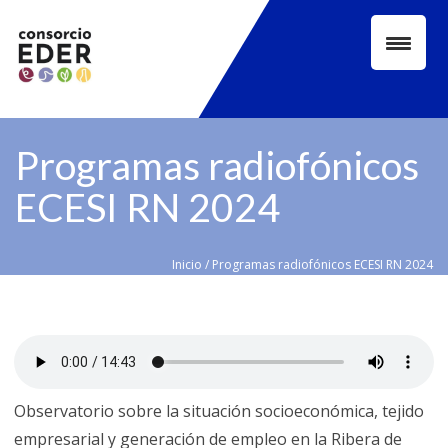
Skip
to
content
Programas radiofónicos
ECESI RN 2024
Inicio
/
Programas radiofónicos ECESI RN 2024
Observatorio sobre la situación socioeconómica, tejido
empresarial y generación de empleo en la Ribera de