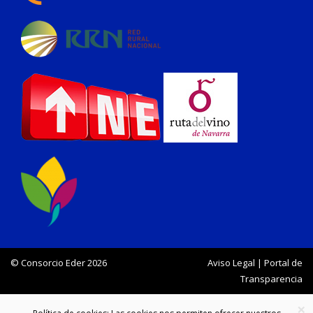
© Consorcio Eder 2026
Aviso Legal
|
Portal de
Transparencia
×